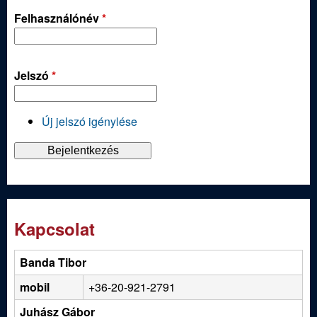
Felhasználónév
*
Jelszó
*
Új jelszó igénylése
Kapcsolat
Banda Tibor
mobil
+36-20-921-2791
Juhász Gábor