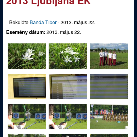
2013 Ljubljana EK
m
e
e
n
d
Beküldte
Banda Tibor
-
2013. május 22.
u
Esemény dátum:
2013. május 22.
i
S
p
o
r
t
í