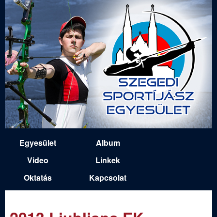
Ugrás
a
tartalomra
S
Egyesület
Album
M
z
Video
Linkek
a
Oktatás
Kapcsolat
e
i
n
g