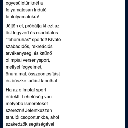
egyesületünknél a
folyamatosan induló
tanfolyamainkra!
Jöjjön el, próbálja ki ezt az
ősi fegyvert és csodálatos
"fehérruhás" sportot! Kiváló
szabadidős, rekreációs
tevékenység, és kitűnő
olimpiai versenysport,
mellyel fegyelmet,
önuralmat, összpontosítást
és büszke tartást tanulhat.
Ha az olimpiai sport
érdekli! Lehetőség van
mélyebb ismereteket
szerezni! Jelentkezzen
tanulói csoportunkba, ahol
szakedzők segítségével