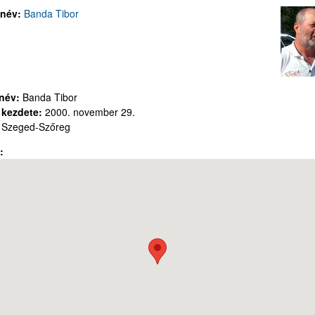
 név:
Banda Tibor
 név:
Banda Tibor
t kezdete:
2000. november 29.
:
Szeged-Szőreg
p: