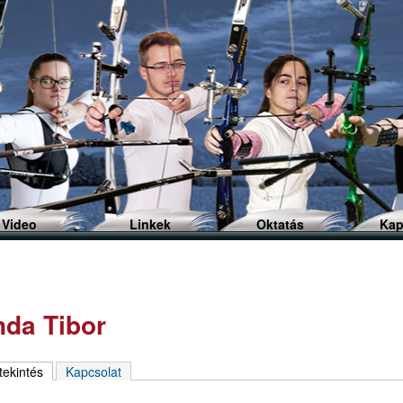
Ugrás
a
tartalomra
Video
Linkek
Oktatás
Kap
da Tibor
ekintés
(aktív fül)
Kapcsolat