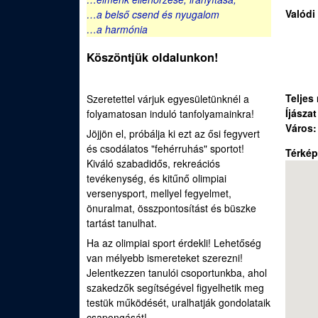
e
Valódi
…a belső csend és nyugalom
u
d
…a harmónia
Köszöntjük oldalunkon!
i
S
Teljes
Szeretettel várjuk egyesületünknél a
Íjásza
folyamatosan induló tanfolyamainkra!
p
Város
Jöjjön el, próbálja ki ezt az ősi fegyvert
o
és csodálatos "fehérruhás" sportot!
Térké
Kiváló szabadidős, rekreációs
r
tevékenység, és kitűnő olimpiai
versenysport, mellyel fegyelmet,
t
önuralmat, összpontosítást és büszke
tartást tanulhat.
í
Ha az olimpiai sport érdekli! Lehetőség
van mélyebb ismereteket szerezni!
j
Jelentkezzen tanulói csoportunkba, ahol
szakedzők segítségével figyelhetik meg
á
testük működését, uralhatják gondolataik
csapongását!