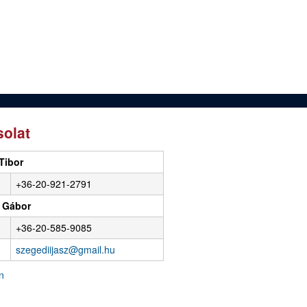
olat
Tibor
+36-20-921-2791
 Gábor
+36-20-585-9085
szegediijasz@gmail.hu
n