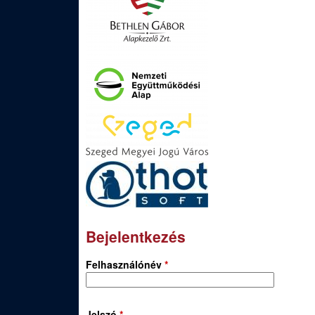
Bejelentkezés
Felhasználónév
*
Jelszó
*