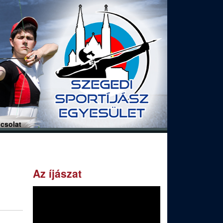
csolat
Az íjászat