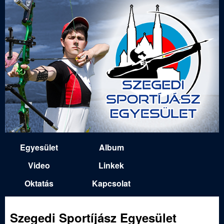
Ugrás
a
tartalomra
S
Egyesület
Album
M
z
Video
Linkek
a
Oktatás
Kapcsolat
e
i
n
g
Szegedi Sportíjász Egyesület