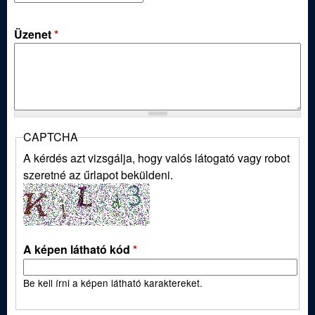
ü
l
Üzenet
*
e
t
CAPTCHA
A kérdés azt vizsgálja, hogy valós látogató vagy robot
szeretné az űrlapot beküldeni.
A képen látható kód
*
Be kell írni a képen látható karaktereket.