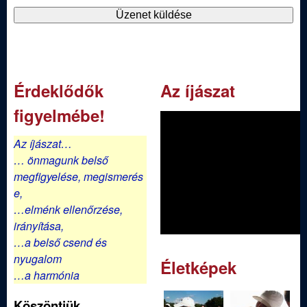
Érdeklődők
Az íjászat
figyelmébe!
Az íjászat…
… önmagunk belső
megfigyelése,
megismerés
e,
…elménk ellenőrzése,
irányítása,
…a belső csend és
nyugalom
Életképek
…a harmónia
Köszöntjük