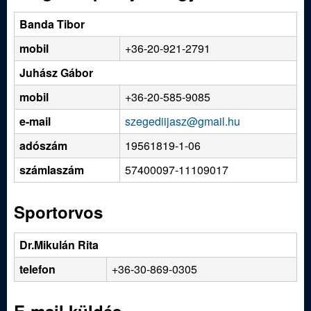
m
e
e
Banda Tibor
n
d
mobil
+36-20-921-2791
u
Juhász Gábor
i
mobil
+36-20-585-9085
S
e-mail
szegediijasz@gmail.hu
adószám
19561819-1-06
p
számlaszám
57400097-11109017
o
Sportorvos
r
Dr.Mikulán Rita
t
telefon
+36-30-869-0305
í