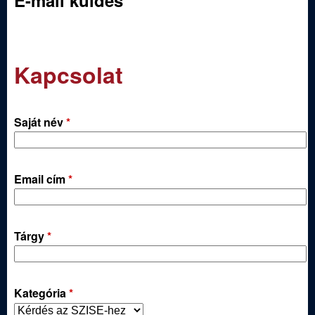
E-mail küldés
j
á
Kapcsolat
s
z
Saját név
*
E
g
Email cím
*
y
Tárgy
*
e
s
Kategória
*