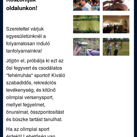
oldalunkon!
Szeretettel várjuk
egyesületünknél a
folyamatosan induló
tanfolyamainkra!
Jöjjön el, próbálja ki ezt az
ősi fegyvert és csodálatos
"fehérruhás" sportot! Kiváló
szabadidős, rekreációs
tevékenység, és kitűnő
olimpiai versenysport,
mellyel fegyelmet,
önuralmat, összpontosítást
és büszke tartást tanulhat.
Ha az olimpiai sport
érdekli! Lehetőség van