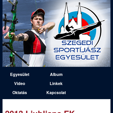
Ugrás
a
tartalomra
S
Egyesület
Album
M
z
Video
Linkek
a
Oktatás
Kapcsolat
e
i
n
g