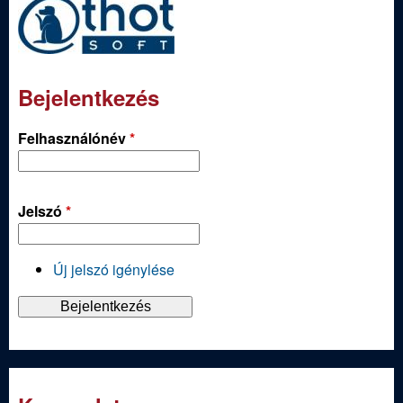
Bejelentkezés
Felhasználónév
*
Jelszó
*
Új jelszó igénylése