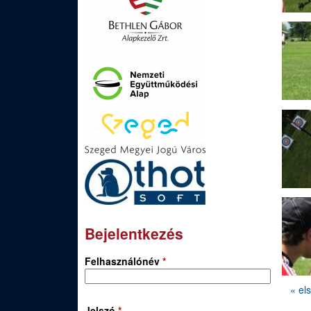
Bejelentkezés
Felhasználónév
*
« el
O
Jelszó
*