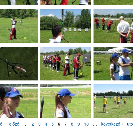
ső
‹ előző
…
2
3
4
5
6
7
8
9
10
…
következő ›
uto