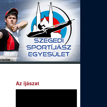
csolat
Az íjászat