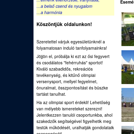
e
Esemé
…a belső csend és nyugalom
u
d
…a harmónia
Köszöntjük oldalunkon!
i
S
Szeretettel várjuk egyesületünknél a
folyamatosan induló tanfolyamainkra!
p
Jöjjön el, próbálja ki ezt az ősi fegyvert
o
és csodálatos "fehérruhás" sportot!
Kiváló szabadidős, rekreációs
r
tevékenység, és kitűnő olimpiai
versenysport, mellyel fegyelmet,
t
önuralmat, összpontosítást és büszke
tartást tanulhat.
í
Ha az olimpiai sport érdekli! Lehetőség
van mélyebb ismereteket szerezni!
j
Jelentkezzen tanulói csoportunkba, ahol
szakedzők segítségével figyelhetik meg
á
testük működését, uralhatják gondolataik
csapongását!