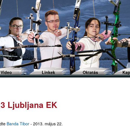
Ugrás
a
tartalomra
Video
Linkek
Oktatás
Kap
3 Ljubljana EK
ldte
Banda Tibor
-
2013. május 22.