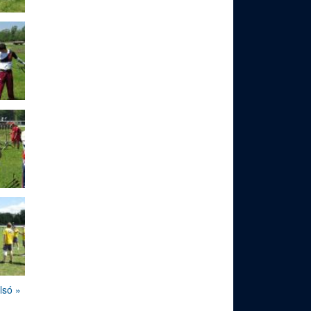
lsó »