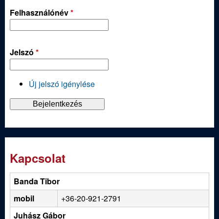
Felhasználónév
*
Jelszó
*
Új jelszó igénylése
Kapcsolat
Banda Tibor
mobil
+36-20-921-2791
Juhász Gábor