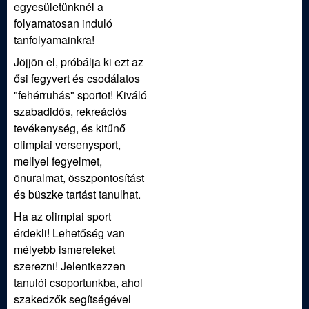
egyesületünknél a
folyamatosan induló
tanfolyamainkra!
Jöjjön el, próbálja ki ezt az
ősi fegyvert és csodálatos
"fehérruhás" sportot! Kiváló
szabadidős, rekreációs
tevékenység, és kitűnő
olimpiai versenysport,
mellyel fegyelmet,
önuralmat, összpontosítást
és büszke tartást tanulhat.
Ha az olimpiai sport
érdekli! Lehetőség van
mélyebb ismereteket
szerezni! Jelentkezzen
tanulói csoportunkba, ahol
szakedzők segítségével