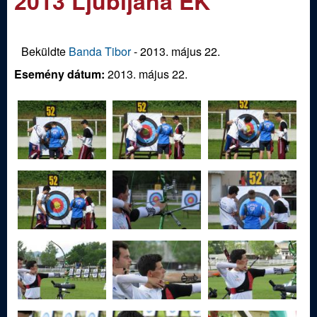
2013 Ljubljana EK
m
e
e
n
d
Beküldte
Banda Tibor
-
2013. május 22.
u
Esemény dátum:
2013. május 22.
i
S
p
o
r
t
í