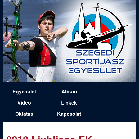
Ugrás
a
tartalomra
S
Egyesület
Album
M
z
Video
Linkek
a
Oktatás
Kapcsolat
e
i
n
g