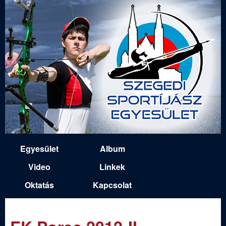
Ugrás
a
tartalomra
S
Egyesület
Album
M
z
Video
Linkek
a
Oktatás
Kapcsolat
e
i
n
g