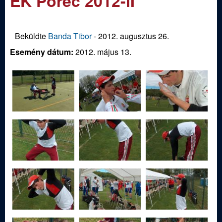
EK Porec 2012-II
m
e
e
n
d
Beküldte
Banda Tibor
-
2012. augusztus 26.
u
Esemény dátum:
2012. május 13.
i
S
p
o
r
t
í