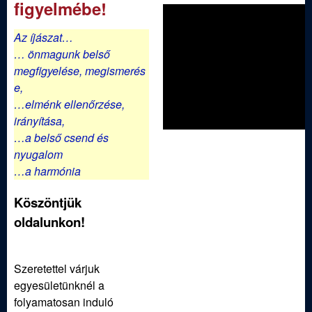
a
figyelmébe!
k
Az íjászat…
… önmagunk belső
megfigyelése,
megismerés
e,
…elménk ellenőrzése,
irányítása,
…a belső csend és
nyugalom
…a harmónia
Köszöntjük
oldalunkon!
Szeretettel várjuk
egyesületünknél a
folyamatosan induló