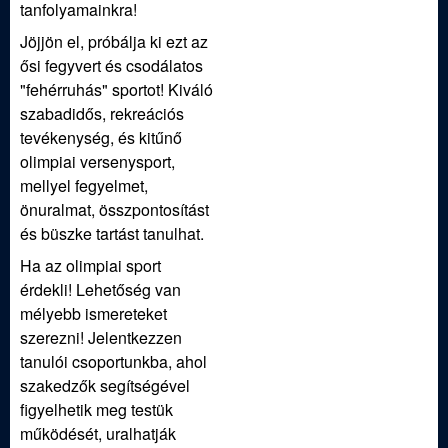
tanfolyamainkra!
Jöjjön el, próbálja ki ezt az
ősi fegyvert és csodálatos
"fehérruhás" sportot! Kiváló
szabadidős, rekreációs
tevékenység, és kitűnő
olimpiai versenysport,
mellyel fegyelmet,
önuralmat, összpontosítást
és büszke tartást tanulhat.
Ha az olimpiai sport
érdekli! Lehetőség van
mélyebb ismereteket
szerezni! Jelentkezzen
tanulói csoportunkba, ahol
szakedzők segítségével
figyelhetik meg testük
működését, uralhatják