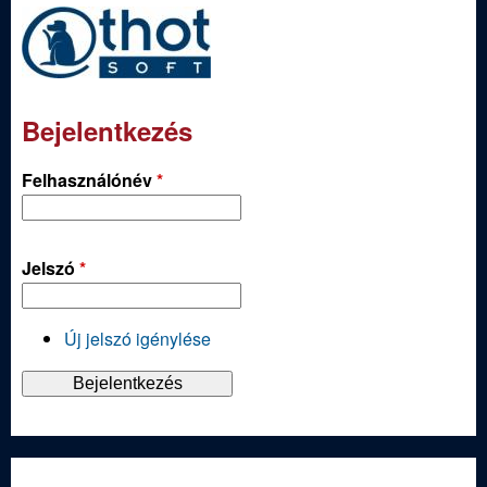
Bejelentkezés
Felhasználónév
*
Jelszó
*
Új jelszó igénylése