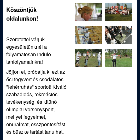
ü
Köszöntjük
l
oldalunkon!
e
Szeretettel várjuk
t
egyesületünknél a
folyamatosan induló
tanfolyamainkra!
Jöjjön el, próbálja ki ezt az
ősi fegyvert és csodálatos
"fehérruhás" sportot! Kiváló
szabadidős, rekreációs
tevékenység, és kitűnő
olimpiai versenysport,
mellyel fegyelmet,
önuralmat, összpontosítást
és büszke tartást tanulhat.