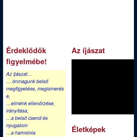
j
á
s
z
Érdeklődők
Az íjászat
figyelmébe!
E
Az íjászat…
g
… önmagunk belső
megfigyelése,
megismerés
y
e,
…elménk ellenőrzése,
e
irányítása,
…a belső csend és
s
nyugalom
Életképek
…a harmónia