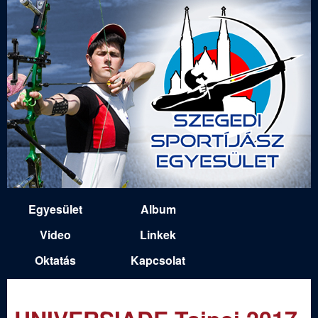
Ugrás
a
tartalomra
S
Egyesület
Album
M
z
Video
Linkek
a
Oktatás
Kapcsolat
e
i
n
g