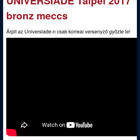
UNIVERSIADE Taipei 2017
m
e
e
bronz meccs
n
d
u
Árpit az Universiade-n csak korreai versenyző győzte le!
i
S
p
o
r
t
í