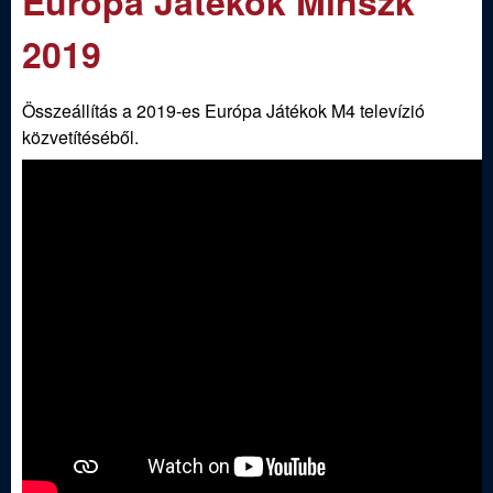
Európa Játékok Minszk
m
e
e
2019
n
d
u
Összeállítás a 2019-es Európa Játékok M4 televízió
i
közvetítéséből.
S
p
o
r
t
í