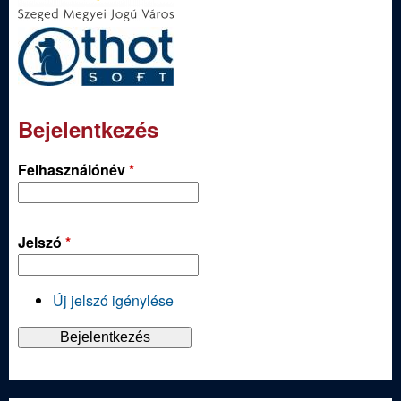
Bejelentkezés
Felhasználónév
*
Jelszó
*
Új jelszó igénylése