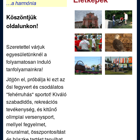
ü
…a harmónia
l
Köszöntjük
oldalunkon!
e
t
Szeretettel várjuk
egyesületünknél a
folyamatosan induló
tanfolyamainkra!
Jöjjön el, próbálja ki ezt az
ősi fegyvert és csodálatos
"fehérruhás" sportot! Kiváló
szabadidős, rekreációs
tevékenység, és kitűnő
olimpiai versenysport,
mellyel fegyelmet,
önuralmat, összpontosítást
és büszke tartást tanulhat.