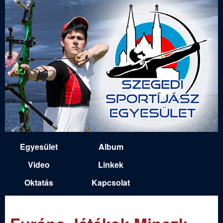
Ugrás
a
tartalomra
S
Egyesület
Album
M
z
Video
Linkek
a
Oktatás
Kapcsolat
e
i
n
g