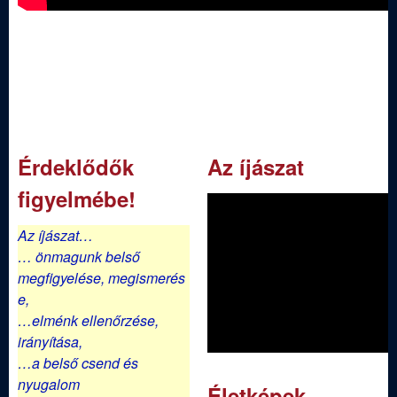
j
á
s
z
Érdeklődők
Az íjászat
E
figyelmébe!
g
Az íjászat…
… önmagunk belső
y
megfigyelése,
megismerés
e,
e
…elménk ellenőrzése,
irányítása,
s
…a belső csend és
nyugalom
Életképek