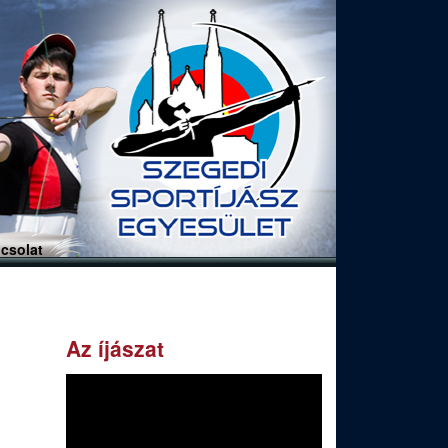
csolat
Az íjászat