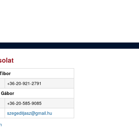
olat
Tibor
+36-20-921-2791
 Gábor
+36-20-585-9085
szegediijasz@gmail.hu
n