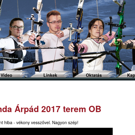
Ugrás
a
tartalomra
Video
Linkek
Oktatás
Kap
da Árpád 2017 terem OB
nt hiba - vékony vesszővel. Nagyon szép!