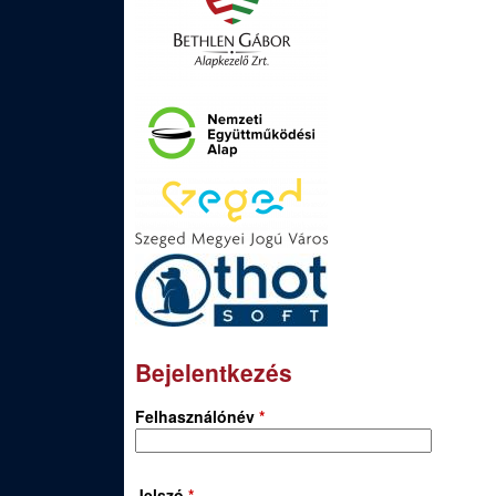
Bejelentkezés
Felhasználónév
*
Jelszó
*