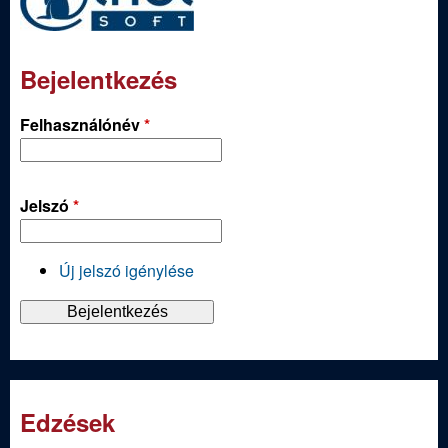
Bejelentkezés
Felhasználónév
*
Jelszó
*
Új jelszó igénylése
Edzések