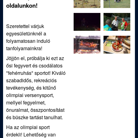
j
oldalunkon!
á
Szeretettel várjuk
s
egyesületünknél a
folyamatosan induló
z
tanfolyamainkra!
Jöjjön el, próbálja ki ezt az
E
ősi fegyvert és csodálatos
"fehérruhás" sportot! Kiváló
g
szabadidős, rekreációs
tevékenység, és kitűnő
y
olimpiai versenysport,
mellyel fegyelmet,
e
önuralmat, összpontosítást
és büszke tartást tanulhat.
s
Ha az olimpiai sport
érdekli! Lehetőség van