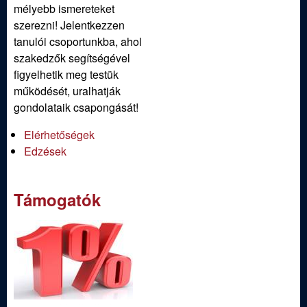
ü
mélyebb ismereteket
szerezni! Jelentkezzen
l
tanulói csoportunkba, ahol
szakedzők segítségével
e
figyelhetik meg testük
működését, uralhatják
t
gondolataik csapongását!
Elérhetőségek
Edzések
Támogatók