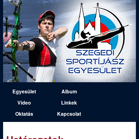
Ugrás
a
tartalomra
S
Egyesület
Album
M
z
Video
Linkek
a
Oktatás
Kapcsolat
e
i
n
g