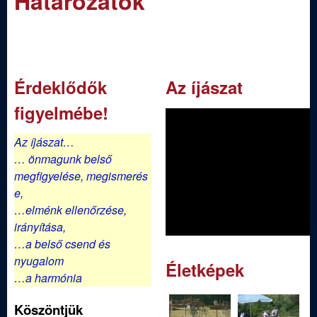
Határozatok
m
e
e
n
d
u
i
Érdeklődők
Az íjászat
figyelmébe!
S
Az íjászat…
p
… önmagunk belső
megfigyelése,
megismerés
o
e,
…elménk ellenőrzése,
r
irányítása,
…a belső csend és
t
nyugalom
Életképek
…a harmónia
í
Köszöntjük