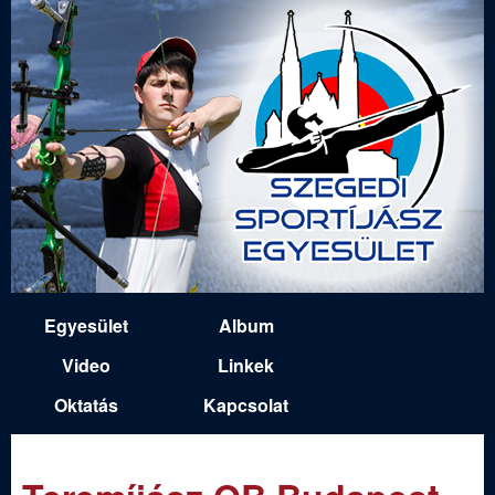
Ugrás
a
tartalomra
S
Egyesület
Album
M
z
Video
Linkek
a
Oktatás
Kapcsolat
e
i
n
g