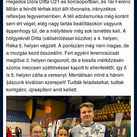
Hegedűs Dóra Ditta U21-es korcsoportban, és Tar Ferenc
j
Milán a felnőtt férfiak közt állt lővonalra, irányzékos
reflexíjas fegyvernemben. A téli edzésmunka még koránt
á
sem ért véget, elég nagy tartás beállításokon vagyunk
éppenhogy túl, de a mélyítésre még sok ismétlés kell. A
s
hölgyeknél Ditta (vállsérüléssel küzdve) a 4. helyen,
Réka 5. helyen végzett. A pontszám még nem magas, de
z
a mozgás kezd összeállni. Feri egyéni teremcsúcsát
meglőve 3. helyen rangsorolt, de a kiesős mérkőzésén
E
szoros meccsen szétlövéssel kapott ki ellenfelétől, így ő
is 5. helyen zárta a versenyt. Mentálisan mind a három
g
íjászunk kiválóan szerepelt! Tudták feladataikat, tudtak
korrigálni, újraépíteni amit kellett.
y
e
s