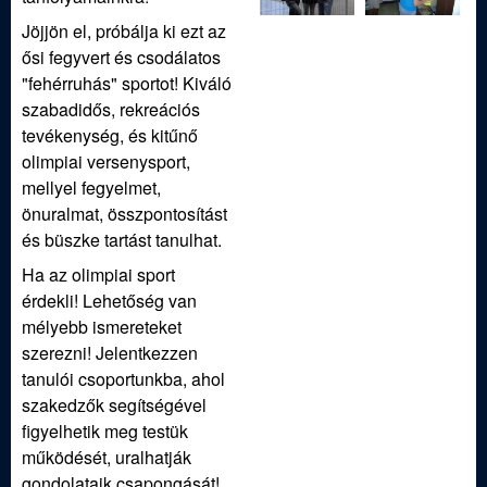
Jöjjön el, próbálja ki ezt az
ősi fegyvert és csodálatos
"fehérruhás" sportot! Kiváló
szabadidős, rekreációs
tevékenység, és kitűnő
olimpiai versenysport,
mellyel fegyelmet,
önuralmat, összpontosítást
és büszke tartást tanulhat.
Ha az olimpiai sport
érdekli! Lehetőség van
mélyebb ismereteket
szerezni! Jelentkezzen
tanulói csoportunkba, ahol
szakedzők segítségével
figyelhetik meg testük
működését, uralhatják
gondolataik csapongását!