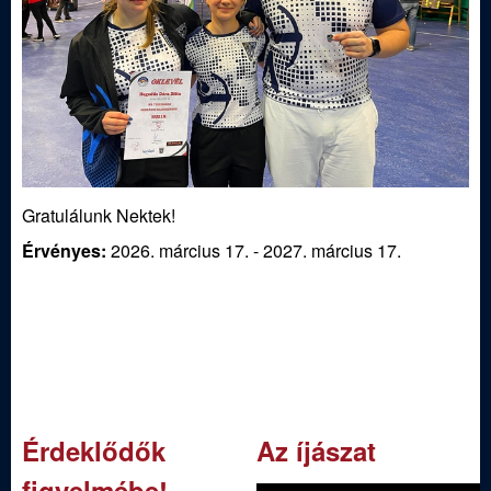
ü
l
e
t
Gratulálunk Nektek!
Érvényes:
2026. március 17.
-
2027. március 17.
Érdeklődők
Az íjászat
figyelmébe!