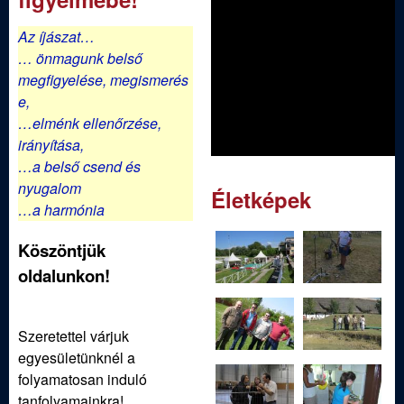
Az íjászat…
… önmagunk belső
megfigyelése,
megismerés
e,
…elménk ellenőrzése,
irányítása,
…a belső csend és
nyugalom
Életképek
…a harmónia
Köszöntjük
oldalunkon!
Szeretettel várjuk
egyesületünknél a
folyamatosan induló
tanfolyamainkra!