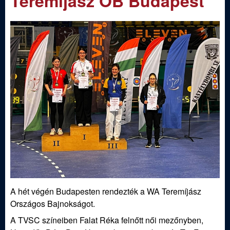
Teremíjász OB Budapest
m
e
e
n
d
u
i
S
p
o
r
t
A hét végén Budapesten rendezték a WA Teremíjász
Országos Bajnokságot.
í
A TVSC színeiben Falat Réka felnőtt női mezőnyben,