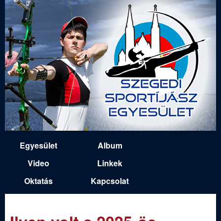
Ugrás
a
tartalomra
S
Egyesület
Album
M
z
Video
Linkek
a
Oktatás
Kapcsolat
e
i
n
g