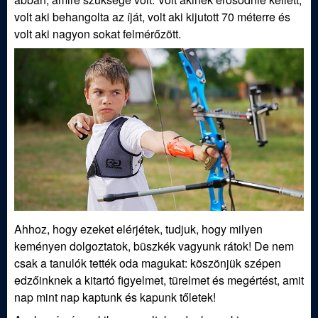
j
volt aki behangolta az íját, volt aki kijutott 70 méterre és
volt aki nagyon sokat felmérőzött.
á
s
z
E
g
y
Ahhoz, hogy ezeket elérjétek, tudjuk, hogy milyen
e
keményen dolgoztatok, büszkék vagyunk rátok! De nem
csak a tanulók tették oda magukat: köszönjük szépen
s
edzőinknek a kitartó figyelmet, türelmet és megértést, amit
nap mint nap kaptunk és kapunk tőletek!