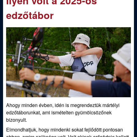
Ilyen volt a 2025-ös
m
e
e
edzőtábor
n
d
u
i
S
p
o
r
Ahogy minden évben, idén is megrendeztük mártélyi
t
edzőtáborunkat, ami ismételten gyümölcsözőnek
bizonyult.
í
Elmondhatjuk, hogy mindenki sokat fejlődött pontosan
abban, amire szüksége volt. Volt akinek erősödnie kellett,