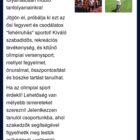
tanfolyamainkra!
Jöjjön el, próbálja ki ezt az
ősi fegyvert és csodálatos
"fehérruhás" sportot! Kiváló
szabadidős, rekreációs
tevékenység, és kitűnő
olimpiai versenysport,
mellyel fegyelmet,
önuralmat, összpontosítást
és büszke tartást tanulhat.
Ha az olimpiai sport
érdekli! Lehetőség van
mélyebb ismereteket
szerezni! Jelentkezzen
tanulói csoportunkba, ahol
szakedzők segítségével
figyelhetik meg testük
működését, uralhatják