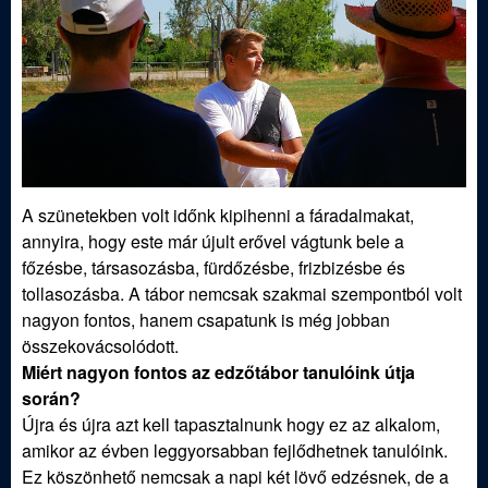
A szünetekben volt időnk kipihenni a fáradalmakat,
annyira, hogy este már újult erővel vágtunk bele a
főzésbe, társasozásba, fürdőzésbe, frizbizésbe és
tollasozásba. A tábor nemcsak szakmai szempontból volt
nagyon fontos, hanem csapatunk is még jobban
összekovácsolódott.
Miért nagyon fontos az edzőtábor tanulóink útja
során?
Újra és újra azt kell tapasztalnunk hogy ez az alkalom,
amikor az évben leggyorsabban fejlődhetnek tanulóink.
Ez köszönhető nemcsak a napi két lövő edzésnek, de a