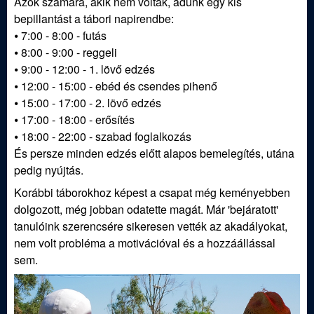
ü
Azok számára, akik nem voltak, adunk egy kis
bepillantást a tábori napirendbe:
l
⦁ 7:00 - 8:00 - futás
⦁ 8:00 - 9:00 - reggeli
e
⦁ 9:00 - 12:00 - 1. lövő edzés
⦁ 12:00 - 15:00 - ebéd és csendes pihenő
t
⦁ 15:00 - 17:00 - 2. lövő edzés
⦁ 17:00 - 18:00 - erősítés
⦁ 18:00 - 22:00 - szabad foglalkozás
És persze minden edzés előtt alapos bemelegítés, utána
pedig nyújtás.
Korábbi táborokhoz képest a csapat még keményebben
dolgozott, még jobban odatette magát. Már 'bejáratott'
tanulóink szerencsére sikeresen vették az akadályokat,
nem volt probléma a motivációval és a hozzáállással
sem.