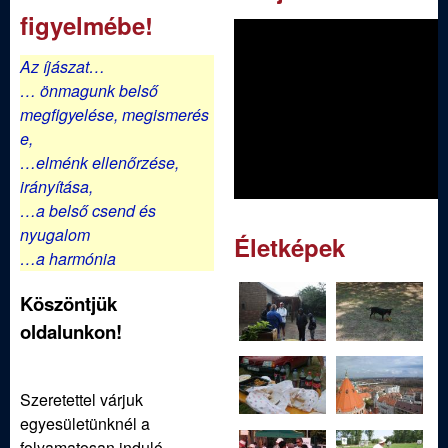
figyelmébe!
Az íjászat…
… önmagunk belső
megfigyelése,
megismerés
e,
…elménk ellenőrzése,
irányítása,
…a belső csend és
nyugalom
Életképek
…a harmónia
Köszöntjük
oldalunkon!
Szeretettel várjuk
egyesületünknél a
folyamatosan induló