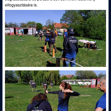
ü
elfogyasztására is.
l
e
t