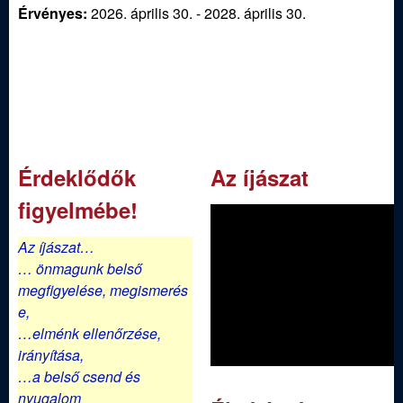
Érvényes:
2026. április 30.
-
2028. április 30.
Érdeklődők
Az íjászat
figyelmébe!
Az íjászat…
… önmagunk belső
megfigyelése,
megismerés
e,
…elménk ellenőrzése,
irányítása,
…a belső csend és
nyugalom