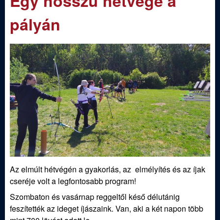
Egy hosszú hétvége a
m
e
e
pályán
n
d
u
i
S
p
o
r
Az elmúlt hétvégén a gyakorlás, az elmélyítés és az íjak
t
cseréje volt a legfontosabb program!
Szombaton és vasárnap reggeltől késő délutánig
í
feszítették az ideget íjászaink. Van, aki a két napon több