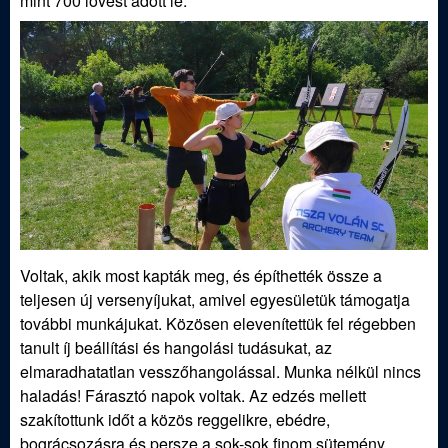
mint 700 lövést adott le.
j
á
s
z
E
g
Voltak, akik most kapták meg, és építhették össze a
y
teljesen új versenyíjukat, amivel egyesületük támogatja
további munkájukat. Közösen elevenítettük fel régebben
e
tanult íj beállítási és hangolási tudásukat, az
elmaradhatatlan vesszőhangolással. Munka nélkül nincs
s
haladás! Fárasztó napok voltak. Az edzés mellett
szakítottunk időt a közös reggelikre, ebédre,
bográcsozásra és persze a sok-sok finom sütemény