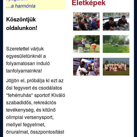
Életképek
…a harmónia
Köszöntjük
oldalunkon!
Szeretettel várjuk
egyesületünknél a
folyamatosan induló
tanfolyamainkra!
Jöjjön el, próbálja ki ezt az
ősi fegyvert és csodálatos
"fehérruhás" sportot! Kiváló
szabadidős, rekreációs
tevékenység, és kitűnő
olimpiai versenysport,
mellyel fegyelmet,
önuralmat, összpontosítást