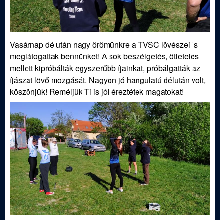
Vasárnap délután nagy örömünkre a TVSC lövészei is
meglátogattak bennünket! A sok beszélgetés, ötletelés
mellett kipróbálták egyszerűbb íjainkat, próbálgatták az
íjászat lövő mozgását. Nagyon jó hangulatú délután volt,
köszönjük! Reméljük Ti is jól éreztétek magatokat!