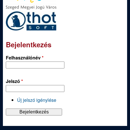
Bejelentkezés
Felhasználónév
*
Jelszó
*
Új jelszó igénylése