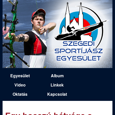
Ugrás
a
tartalomra
S
Egyesület
Album
M
z
Video
Linkek
a
Oktatás
Kapcsolat
e
i
n
g