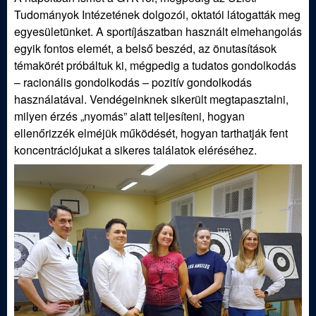
ü
Tudományok Intézetének dolgozói, oktatói látogatták meg
l
egyesületünket. A sportíjászatban használt elmehangolás
egyik fontos elemét, a belső beszéd, az önutasítások
e
témakörét próbáltuk ki, mégpedig a tudatos gondolkodás
– racionális gondolkodás – pozitív gondolkodás
t
használatával. Vendégeinknek sikerült megtapasztalni,
milyen érzés „nyomás” alatt teljesíteni, hogyan
ellenőrizzék elméjük működését, hogyan tarthatják fent
koncentrációjukat a sikeres találatok eléréséhez.