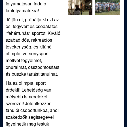
folyamatosan induló
tanfolyamainkra!
Jöjjön el, próbálja ki ezt az
ősi fegyvert és csodálatos
"fehérruhás" sportot! Kiváló
szabadidős, rekreációs
tevékenység, és kitűnő
olimpiai versenysport,
mellyel fegyelmet,
önuralmat, összpontosítást
és büszke tartást tanulhat.
Ha az olimpiai sport
érdekli! Lehetőség van
mélyebb ismereteket
szerezni! Jelentkezzen
tanulói csoportunkba, ahol
szakedzők segítségével
figyelhetik meg testük