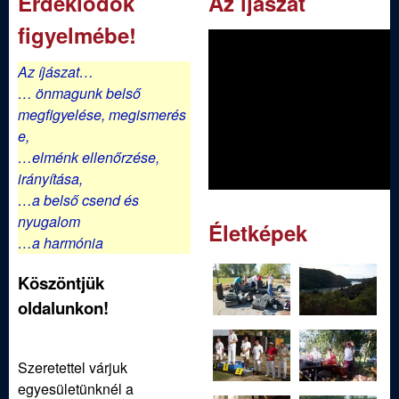
Érdeklődők
Az íjászat
figyelmébe!
Az íjászat…
… önmagunk belső
megfigyelése,
megismerés
e,
…elménk ellenőrzése,
irányítása,
…a belső csend és
nyugalom
Életképek
…a harmónia
Köszöntjük
oldalunkon!
Szeretettel várjuk
egyesületünknél a