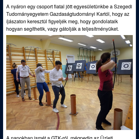
j
A nyáron egy csoport fiatal jött egyesületünkbe a Szegedi
Tudományegyetem Gazdaságtudományi Kartól, hogy az
á
íjászaton keresztül figyeljék meg, hogy gondolataik
hogyan segíthetik, vagy gátolják a teljesítményüket.
s
z
E
g
y
e
s
A napokban ismét a GTK-ról, mégpedig az Üzleti