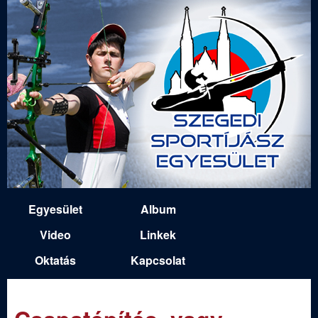
Ugrás
a
tartalomra
S
Egyesület
Album
M
z
Video
Linkek
a
Oktatás
Kapcsolat
e
i
n
g