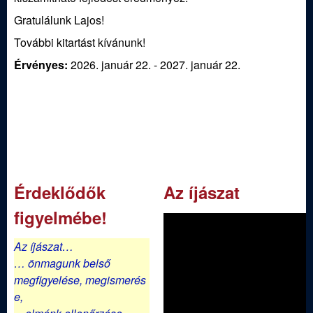
j
Gratulálunk Lajos!
á
További kitartást kívánunk!
Érvényes:
2026. január 22.
-
2027. január 22.
s
z
E
g
Érdeklődők
Az íjászat
y
figyelmébe!
e
Az íjászat…
… önmagunk belső
s
megfigyelése,
megismerés
e,