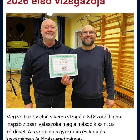
2026 első vizsgázója
m
e
e
n
d
u
i
S
p
o
r
t
Meg volt az év első sikeres vizsgája is! Szabó Lajos
magabiztosan válaszolta meg a második szint 32
í
kérdését. A szorgalmas gyakorlás és tanulás
kiszámítható fejlődést eredményez.