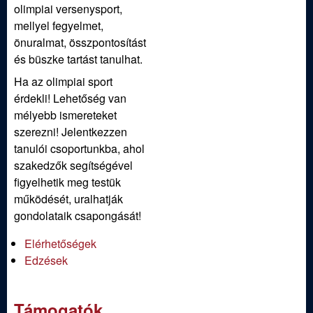
olimpiai versenysport,
mellyel fegyelmet,
önuralmat, összpontosítást
és büszke tartást tanulhat.
Ha az olimpiai sport
érdekli! Lehetőség van
mélyebb ismereteket
szerezni! Jelentkezzen
tanulói csoportunkba, ahol
szakedzők segítségével
figyelhetik meg testük
működését, uralhatják
gondolataik csapongását!
Elérhetőségek
Edzések
Támogatók