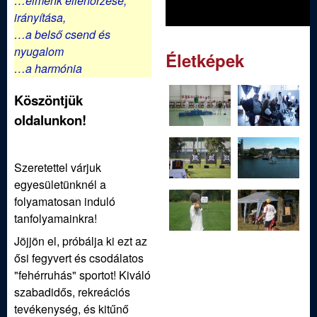
ü
…elménk ellenőrzése,
irányítása,
l
…a belső csend és
nyugalom
Életképek
e
…a harmónia
t
Köszöntjük
oldalunkon!
Szeretettel várjuk
egyesületünknél a
folyamatosan induló
tanfolyamainkra!
Jöjjön el, próbálja ki ezt az
ősi fegyvert és csodálatos
"fehérruhás" sportot! Kiváló
szabadidős, rekreációs
tevékenység, és kitűnő