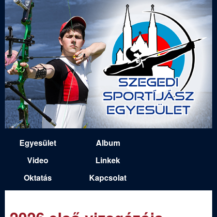
Ugrás
a
tartalomra
S
Egyesület
Album
M
z
Video
Linkek
a
Oktatás
Kapcsolat
e
i
n
g