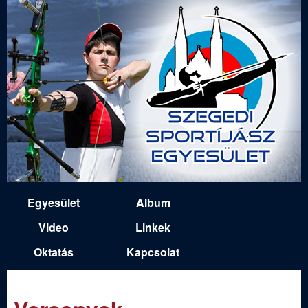
Ugrás
a
tartalomra
S
Egyesület
Album
M
z
Video
Linkek
a
Oktatás
Kapcsolat
e
i
n
g