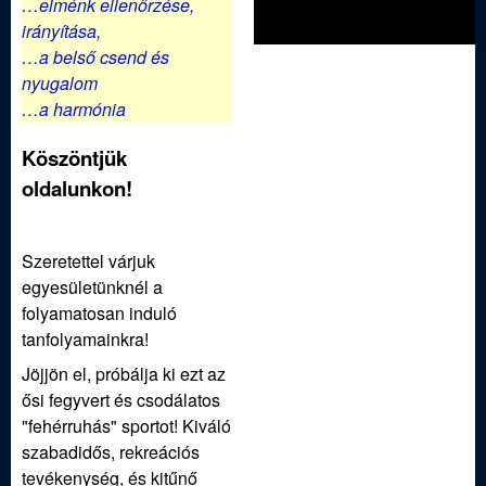
ü
…elménk ellenőrzése,
irányítása,
l
…a belső csend és
nyugalom
e
…a harmónia
t
Köszöntjük
oldalunkon!
Szeretettel várjuk
egyesületünknél a
folyamatosan induló
tanfolyamainkra!
Jöjjön el, próbálja ki ezt az
ősi fegyvert és csodálatos
"fehérruhás" sportot! Kiváló
szabadidős, rekreációs
tevékenység, és kitűnő