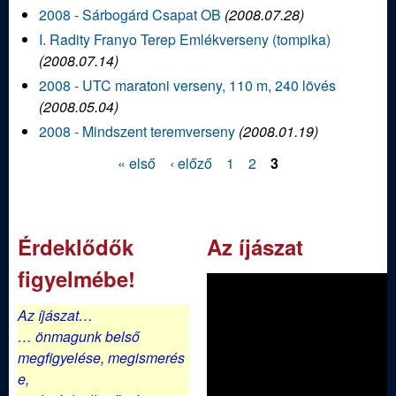
j
2008 - Sárbogárd Csapat OB
(
2008.07.28
)
I. Radity Franyo Terep Emlékverseny (tompika)
á
(
2008.07.14
)
2008 - UTC maratoni verseny, 110 m, 240 lövés
s
(
2008.05.04
)
2008 - Mindszent teremverseny
(
2008.01.19
)
z
« első
‹ előző
1
2
3
E
O
g
l
Érdeklődők
Az íjászat
d
y
figyelmébe!
a
e
l
Az íjászat…
… önmagunk belső
s
a
megfigyelése,
megismerés
k
e,