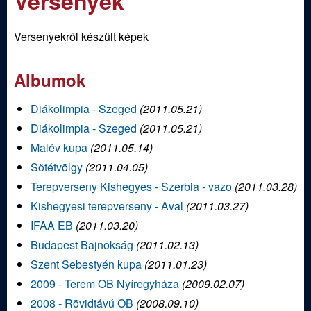
Versenyek
m
e
e
Versenyekről készült képek
n
d
u
Albumok
i
Diákolimpia - Szeged
(
2011.05.21
)
S
Diákolimpia - Szeged
(
2011.05.21
)
Malév kupa
(
2011.05.14
)
p
Sötétvölgy
(
2011.04.05
)
o
Terepverseny Kishegyes - Szerbia - vazo
(
2011.03.28
)
Kishegyesi terepverseny - Aval
(
2011.03.27
)
r
IFAA EB
(
2011.03.20
)
Budapest Bajnokság
(
2011.02.13
)
t
Szent Sebestyén kupa
(
2011.01.23
)
í
2009 - Terem OB Nyíregyháza
(
2009.02.07
)
2008 - Rövidtávú OB
(
2008.09.10
)