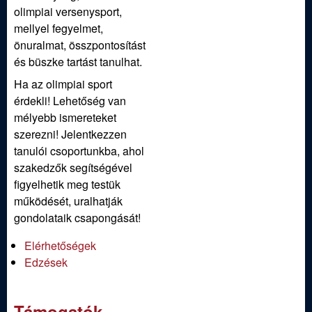
olimpiai versenysport,
mellyel fegyelmet,
önuralmat, összpontosítást
és büszke tartást tanulhat.
Ha az olimpiai sport
érdekli! Lehetőség van
mélyebb ismereteket
szerezni! Jelentkezzen
tanulói csoportunkba, ahol
szakedzők segítségével
figyelhetik meg testük
működését, uralhatják
gondolataik csapongását!
Elérhetőségek
Edzések
Támogatók