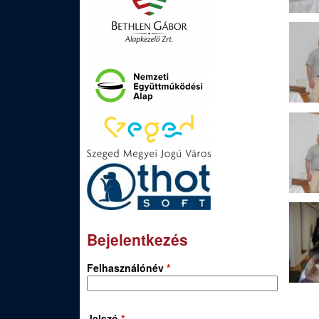
Bejelentkezés
Felhasználónév
*
Jelszó
*