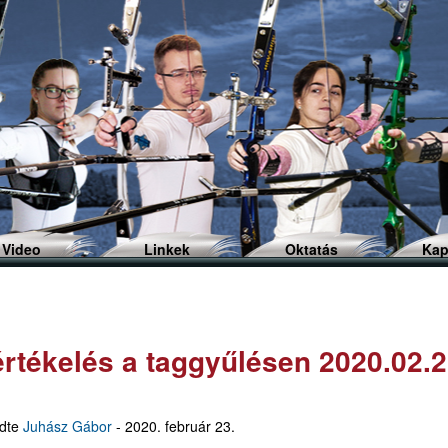
Ugrás
a
tartalomra
Video
Linkek
Oktatás
Kap
rtékelés a taggyűlésen 2020.02.
ldte
Juhász Gábor
-
2020. február 23.