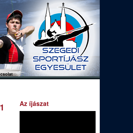
csolat
Az íjászat
21