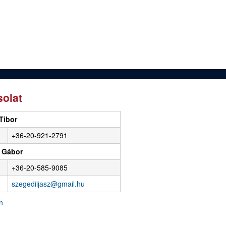
olat
Tibor
+36-20-921-2791
 Gábor
+36-20-585-9085
szegediijasz@gmail.hu
n