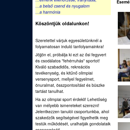
e
Esemé
…a belső csend és nyugalom
u
d
…a harmónia
Köszöntjük oldalunkon!
i
S
Szeretettel várjuk egyesületünknél a
folyamatosan induló tanfolyamainkra!
p
Jöjjön el, próbálja ki ezt az ősi fegyvert
o
és csodálatos "fehérruhás" sportot!
Kiváló szabadidős, rekreációs
r
tevékenység, és kitűnő olimpiai
versenysport, mellyel fegyelmet,
t
önuralmat, összpontosítást és büszke
tartást tanulhat.
í
Ha az olimpiai sport érdekli! Lehetőség
van mélyebb ismereteket szerezni!
j
Jelentkezzen tanulói csoportunkba, ahol
szakedzők segítségével figyelhetik meg
á
testük működését, uralhatják gondolataik
csapongását!