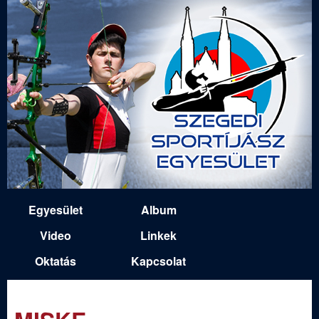
Ugrás
a
tartalomra
S
Egyesület
Album
M
z
Video
Linkek
a
Oktatás
Kapcsolat
e
i
n
g