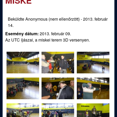
MISKE
m
e
e
n
d
Beküldte
Anonymous (nem ellenőrzött)
-
2013. február
14.
u
i
Esemény dátum:
2013. február 09.
Az UTC íjászai, a miskei terem 3D versenyen.
S
p
o
r
t
í