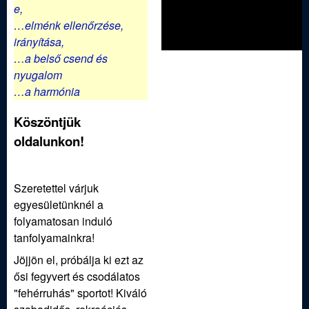
ü
e,
…elménk ellenőrzése,
l
irányítása,
…a belső csend és
e
nyugalom
…a harmónia
t
Köszöntjük
oldalunkon!
Szeretettel várjuk
egyesületünknél a
folyamatosan induló
tanfolyamainkra!
Jöjjön el, próbálja ki ezt az
ősi fegyvert és csodálatos
"fehérruhás" sportot! Kiváló