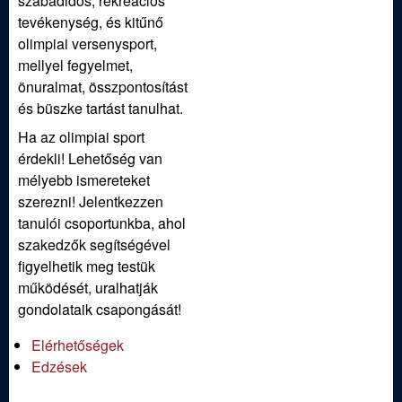
szabadidős, rekreációs
tevékenység, és kitűnő
olimpiai versenysport,
mellyel fegyelmet,
önuralmat, összpontosítást
és büszke tartást tanulhat.
Ha az olimpiai sport
érdekli! Lehetőség van
mélyebb ismereteket
szerezni! Jelentkezzen
tanulói csoportunkba, ahol
szakedzők segítségével
figyelhetik meg testük
működését, uralhatják
gondolataik csapongását!
Elérhetőségek
Edzések