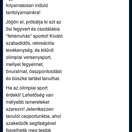
folyamatosan induló
tanfolyamainkra!
Jöjjön el, próbálja ki ezt az
ősi fegyvert és csodálatos
"fehérruhás" sportot! Kiváló
szabadidős, rekreációs
tevékenység, és kitűnő
olimpiai versenysport,
mellyel fegyelmet,
önuralmat, összpontosítást
és büszke tartást tanulhat.
Ha az olimpiai sport
érdekli! Lehetőség van
mélyebb ismereteket
szerezni! Jelentkezzen
tanulói csoportunkba, ahol
szakedzők segítségével
figyelhetik meg testük