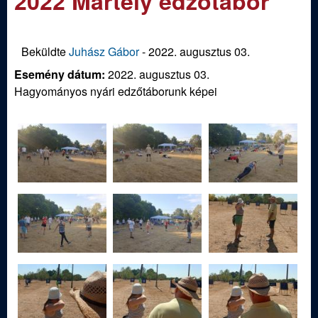
2022 Mártély edzőtábor
m
e
e
n
d
Beküldte
Juhász Gábor
-
2022. augusztus 03.
u
Esemény dátum:
2022. augusztus 03.
i
Hagyományos nyári edzőtáborunk képei
S
p
o
r
t
í