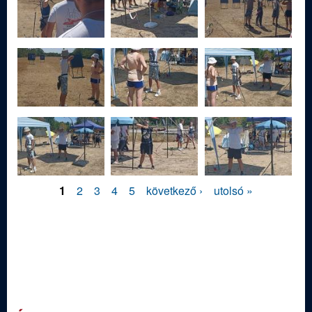
ü
l
e
t
1
2
3
4
5
következő ›
utolsó »
O
l
d
a