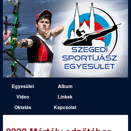
Ugrás
a
tartalomra
S
Egyesület
Album
M
z
Video
Linkek
a
Oktatás
Kapcsolat
e
i
n
g