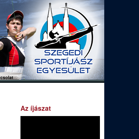
csolat
Az íjászat