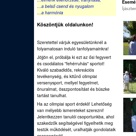
e
Esemé
…a belső csend és nyugalom
u
Íjászbe
d
…a harmónia
Köszöntjük oldalunkon!
i
S
Szeretettel várjuk egyesületünknél a
folyamatosan induló tanfolyamainkra!
p
Jöjjön el, próbálja ki ezt az ősi fegyvert
o
és csodálatos "fehérruhás" sportot!
Kiváló szabadidős, rekreációs
r
tevékenység, és kitűnő olimpiai
versenysport, mellyel fegyelmet,
t
önuralmat, összpontosítást és büszke
tartást tanulhat.
í
Ha az olimpiai sport érdekli! Lehetőség
van mélyebb ismereteket szerezni!
j
Jelentkezzen tanulói csoportunkba, ahol
szakedzők segítségével figyelhetik meg
á
testük működését, uralhatják gondolataik
csapongását!