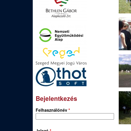
Bejelentkezés
Felhasználónév
*
Jelszó
*