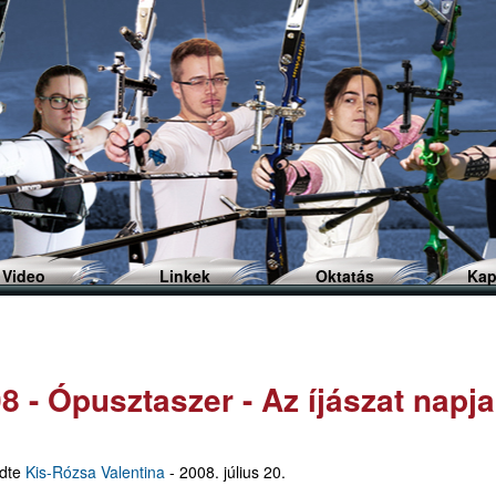
Ugrás
a
tartalomra
Video
Linkek
Oktatás
Kap
8 - Ópusztaszer - Az íjászat napja
ldte
Kis-Rózsa Valentina
-
2008. július 20.