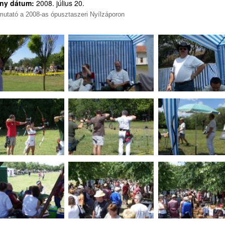
ny dátum:
2008. július 20.
mutató a 2008-as ópusztaszeri Nyílzáporon