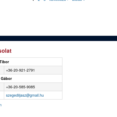
olat
Tibor
+36-20-921-2791
 Gábor
+36-20-585-9085
szegediijasz@gmail.hu
n