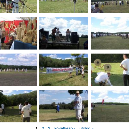
1
2
3
következő ›
utolsó »