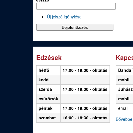
O
l
Új jelszó igénylése
d
a
l
a
Edzések
Kapcs
k
hétfő
17:00 - 19:30
- oktatás
Banda 
kedd
mobil
szerda
17:00 - 19:30 - oktatás
Juhász
csütörtök
mobil
péntek
17:00 - 19:30 - oktatás
email
szombat
16:00 - 18:30 - oktatás
Bővebbe